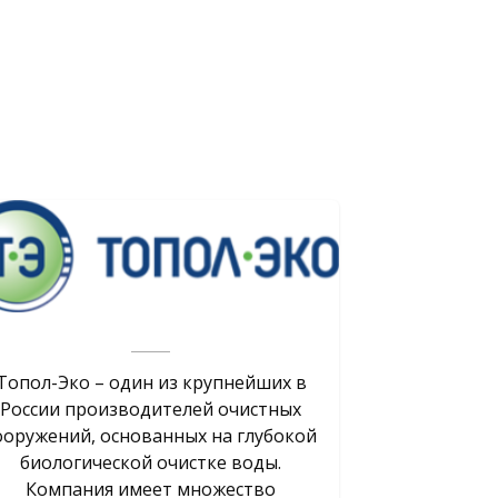
Холдинг
Топол-Эко – один из крупнейших в
Компания M
России производителей очистных
крупных ко
ооружений, основанных на глубокой
области ау
биологической очистке воды.
Торгова
Компания имеет множество