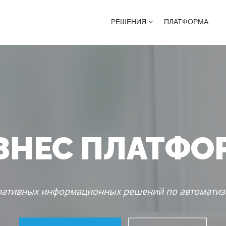
АТФОРМА
икла
РЕШЕНИЯ
ПЛАТФОРМА
ЗНЕС ПЛАТФО
ративных информационных решений по автоматиз