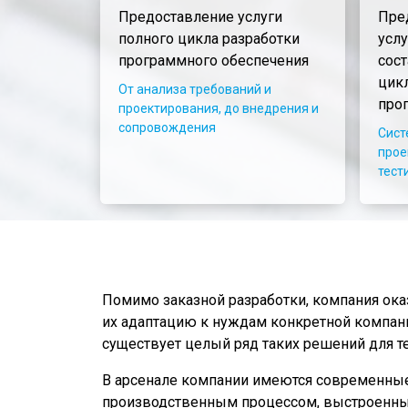
Предоставление услуги
Пре
полного цикла разработки
усл
программного обеспечения
сос
цик
От анализа требований и
про
проектирования, до внедрения и
сопровождения
Сист
прое
тест
Помимо заказной разработки, компания ок
их адаптацию к нуждам конкретной компан
существует целый ряд таких решений для те
В арсенале компании имеются современные 
производственным процессом, выстроенным