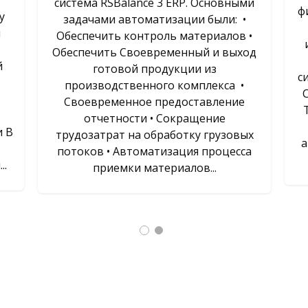
система RSBalance 3 ERP. Основными
ф
у
задачами автоматизации были: •
и
Обеспечить контроль материалов •
Обеспечить Своевременный и выход
й
готовой продукции из
с
производственного комплекса •
Своевременное предоставление
отчетности • Сокращение
и В
трудозатрат на обработку грузовых
а
потоков • Автоматизация процесса
..
приемки материалов...