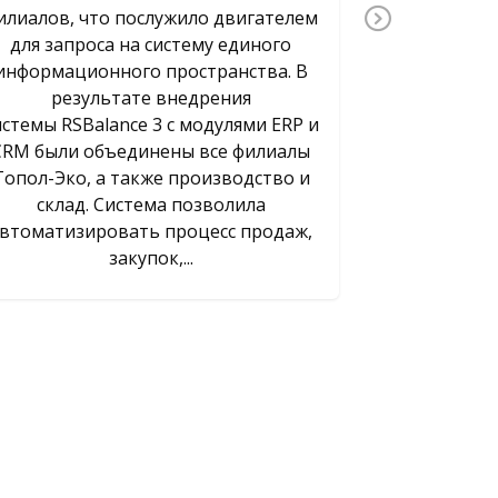
зарегистри
илиалов, что послужило двигателем
Next
Сейчас 
для запроса на систему единого
крупнейши
информационного пространства. В
MARWIN — од
результате внедрения
узнаваемых
истемы RSBalance 3 с модулями ERP и
Softlab Re
CRM были объединены все филиалы
программног
Топол-Эко, а также производство и
склад. Система позволила
втоматизировать процесс продаж,
закупок,...