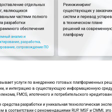
доставление отдельных
Реинжиниринг
уг, являющихся
существующих у заказчи
тавными частями полного
систем и перевод устаре
ла разработки
в техническом плане
граммного обеспечения
решений на современну
платформу
емный анализ и
ктирование, разработка,
ирование, сопровождение ПО
азывает услуги по внедрению готовых платформенных реш
ии, и интеграцию в существующую информационную среду
лекома, FMCG, ипотечного и потребительского кредитовани
средства разработки и уникальная технологическая экспе
 в соответствии с рекомендациями RUP, MSF и CMMI, это