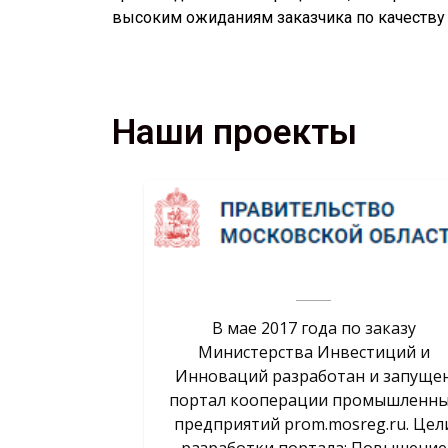
высоким ожиданиям заказчика по качеству
Наши проекты
роекта в
й системе
В мае 2017 года по заказу
ой хостинга
Министерства Инвестиций и
Инноваций разработан и запуще
портал кооперации промышленн
предприятий prom.mosreg.ru. Цел
разработки портала: Повышение