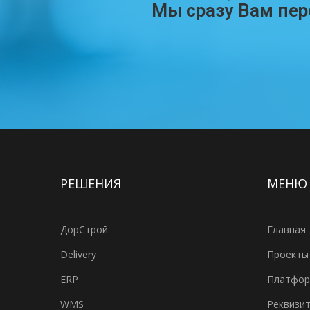
Мы сразу Вам пе
РЕШЕНИЯ
МЕНЮ
ДорСтрой
Главная
Delivery
Проекты
ERP
Платфо
WMS
Реквизи